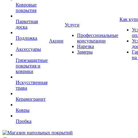
Ковровые
покрытия
Как куп
Паркетная
Услуги
доска
Ус
Профессиональные
оп
Подложка
Акции
консультации
Ус
Нарезка
до
Аксессуары
Замеры
Га
на
Грязезащитные
покрытия и
коврики
Искусственная
трава
Керамогранит
Ковры
Пробка