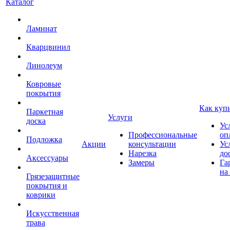
Каталог
Ламинат
Кварцвинил
Линолеум
Ковровые
покрытия
Как куп
Паркетная
Услуги
доска
Ус
Профессиональные
оп
Подложка
Акции
консультации
Ус
Нарезка
до
Аксессуары
Замеры
Га
на
Грязезащитные
покрытия и
коврики
Искусственная
трава