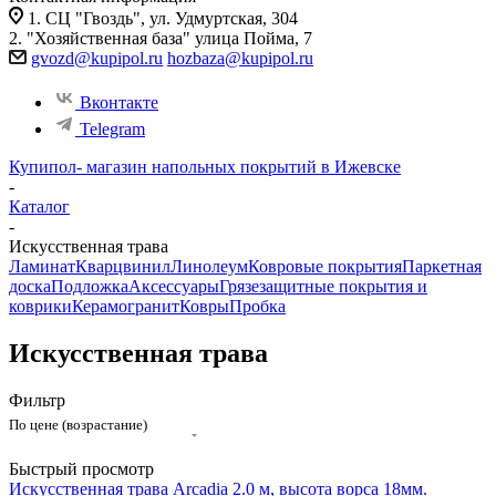
1. СЦ "Гвоздь", ул. Удмуртская, 304
2. "Хозяйственная база" улица Пойма, 7
gvozd@kupipol.ru
hozbaza@kupipol.ru
Вконтакте
Telegram
Купипол- магазин напольных покрытий в Ижевске
-
Каталог
-
Искусственная трава
Ламинат
Кварцвинил
Линолеум
Ковровые покрытия
Паркетная
доска
Подложка
Аксессуары
Грязезащитные покрытия и
коврики
Керамогранит
Ковры
Пробка
Искусственная трава
Фильтр
По цене (возрастание)
Быстрый просмотр
Искусственная трава Arcadia 2.0 м, высота ворса 18мм.