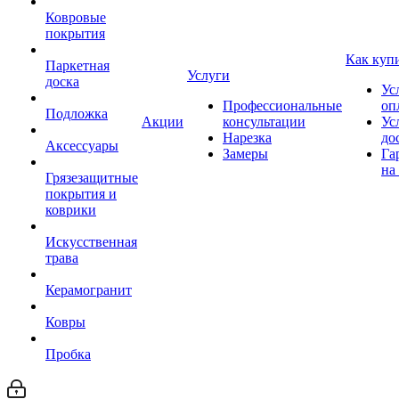
Ковровые
покрытия
Как куп
Паркетная
Услуги
доска
Ус
Профессиональные
оп
Подложка
Акции
консультации
Ус
Нарезка
до
Аксессуары
Замеры
Га
на
Грязезащитные
покрытия и
коврики
Искусственная
трава
Керамогранит
Ковры
Пробка