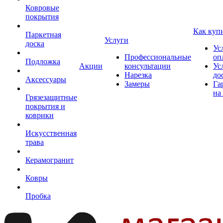
Ковровые
покрытия
Как куп
Паркетная
Услуги
доска
Ус
Профессиональные
оп
Подложка
Акции
консультации
Ус
Нарезка
до
Аксессуары
Замеры
Га
на
Грязезащитные
покрытия и
коврики
Искусственная
трава
Керамогранит
Ковры
Пробка