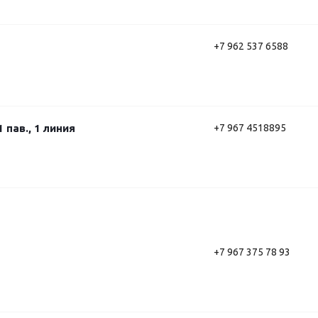
+7 962 537 6588
 пав., 1 линия
+7 967 4518895
+7 967 375 78 93