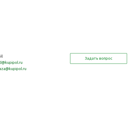
il
Задать вопрос
d@kupipol.ru
aza@kupipol.ru