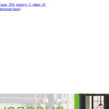
ская, 304, корпус 2, офис 41
венная база)