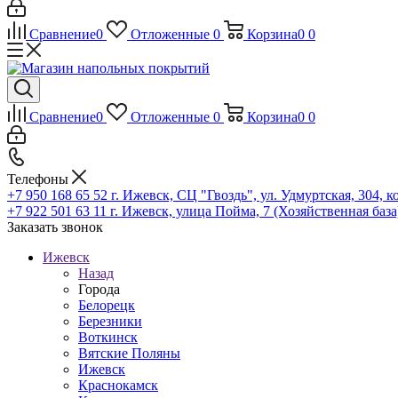
Сравнение
0
Отложенные
0
Корзина
0
0
Сравнение
0
Отложенные
0
Корзина
0
0
Телефоны
+7 950 168 65 52
г. Ижевск, СЦ "Гвоздь", ул. Удмуртская, 304, к
+7 922 501 63 11
г. Ижевск, улица Пойма, 7 (Хозяйственная база
Заказать звонок
Ижевск
Назад
Города
Белорецк
Березники
Воткинск
Вятские Поляны
Ижевск
Краснокамск