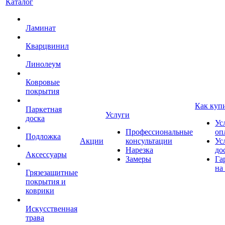
Каталог
Ламинат
Кварцвинил
Линолеум
Ковровые
покрытия
Как куп
Паркетная
Услуги
доска
Ус
Профессиональные
оп
Подложка
Акции
консультации
Ус
Нарезка
до
Аксессуары
Замеры
Га
на
Грязезащитные
покрытия и
коврики
Искусственная
трава