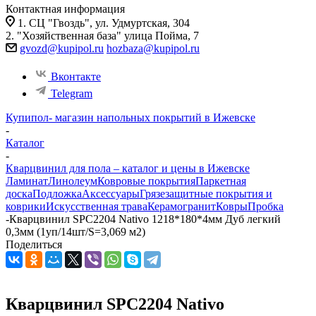
Контактная информация
1. СЦ "Гвоздь", ул. Удмуртская, 304
2. "Хозяйственная база" улица Пойма, 7
gvozd@kupipol.ru
hozbaza@kupipol.ru
Вконтакте
Telegram
Купипол- магазин напольных покрытий в Ижевске
-
Каталог
-
Кварцвинил для пола – каталог и цены в Ижевске
Ламинат
Линолеум
Ковровые покрытия
Паркетная
доска
Подложка
Аксессуары
Грязезащитные покрытия и
коврики
Искусственная трава
Керамогранит
Ковры
Пробка
-
Кварцвинил SPC2204 Nativo 1218*180*4мм Дуб легкий
0,3мм (1уп/14шт/S=3,069 м2)
Поделиться
Кварцвинил SPC2204 Nativo