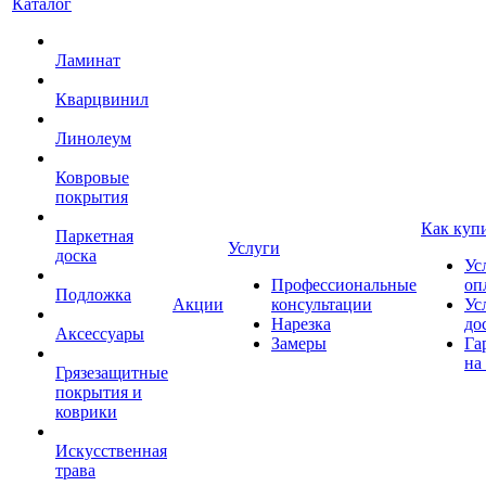
Каталог
Ламинат
Кварцвинил
Линолеум
Ковровые
покрытия
Как куп
Паркетная
Услуги
доска
Ус
Профессиональные
оп
Подложка
Акции
консультации
Ус
Нарезка
до
Аксессуары
Замеры
Га
на
Грязезащитные
покрытия и
коврики
Искусственная
трава