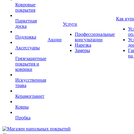
Ковровые
покрытия
Как куп
Паркетная
Услуги
доска
Ус
Профессиональные
оп
Подложка
Акции
консультации
Ус
Нарезка
до
Аксессуары
Замеры
Га
на
Грязезащитные
покрытия и
коврики
Искусственная
трава
Керамогранит
Ковры
Пробка