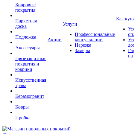
Ковровые
покрытия
Как куп
Паркетная
Услуги
доска
Ус
Профессиональные
оп
Подложка
Акции
консультации
Ус
Нарезка
до
Аксессуары
Замеры
Га
на
Грязезащитные
покрытия и
коврики
Искусственная
трава
Керамогранит
Ковры
Пробка