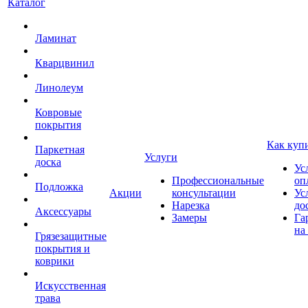
Каталог
Ламинат
Кварцвинил
Линолеум
Ковровые
покрытия
Как куп
Паркетная
Услуги
доска
Ус
Профессиональные
оп
Подложка
Акции
консультации
Ус
Нарезка
до
Аксессуары
Замеры
Га
на
Грязезащитные
покрытия и
коврики
Искусственная
трава